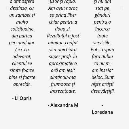
o atmosfera
ușor și rapid.
și nu am
destinsa, cu
Am avut noroc
stat pe
un zambet si
sa prind liber
gânduri
multa
chiar pentru a
pentru a
solicitudine
doua zi.
încerca
din partea
Rezultatul a fost
toate
personalului.
uimitor: coafat
serviciile.
Aici, cu
și manichiura
Pot să spun
adevarat,
super profi. În
făra dubiu
clientul se
aproximativ o
că nu m-
simte foarte
oră am ieșit
am înșelat
bine si foarte
simtindu-ma
deloc. Sunt
apreciat.
frumoasa și
niște artiști
increzatoate.
desavârșiți!
- Li Opris
- Alexandra M
-
Loredana