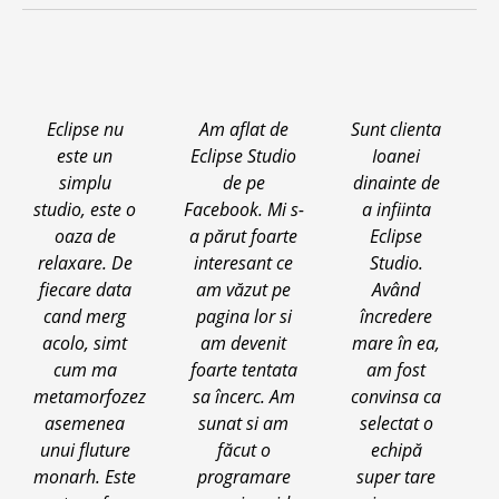
Eclipse nu
Am aflat de
Sunt clienta
este un
Eclipse Studio
Ioanei
simplu
de pe
dinainte de
studio, este o
Facebook. Mi s-
a infiinta
oaza de
a părut foarte
Eclipse
relaxare. De
interesant ce
Studio.
fiecare data
am văzut pe
Având
cand merg
pagina lor si
încredere
acolo, simt
am devenit
mare în ea,
cum ma
foarte tentata
am fost
metamorfozez
sa încerc. Am
convinsa ca
asemenea
sunat si am
selectat o
unui fluture
făcut o
echipă
monarh. Este
programare
super tare