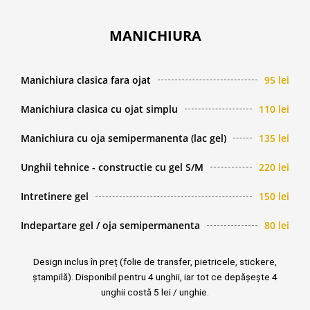
MANICHIURA
Manichiura clasica fara ojat
95 lei
Manichiura clasica cu ojat simplu
110 lei
Manichiura cu oja semipermanenta (lac gel)
135 lei
Unghii tehnice - constructie cu gel S/M
220 lei
Intretinere gel
150 lei
Indepartare gel / oja semipermanenta
80 lei
Design inclus în preț (folie de transfer, pietricele, stickere,
ștampilă). Disponibil pentru 4 unghii, iar tot ce depășește 4
unghii costă 5 lei / unghie.