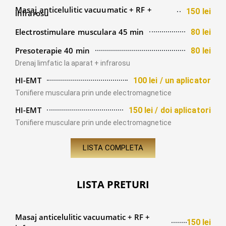
Masaj anticelulitic vacuumatic + RF +
150 lei
infrarosu
Electrostimulare musculara 45 min
80 lei
Presoterapie 40 min
80 lei
Drenaj limfatic la aparat + infrarosu
HI-EMT
100 lei / un aplicator
Tonifiere musculara prin unde electromagnetice
HI-EMT
150 lei / doi aplicatori
Tonifiere musculare prin unde electromagnetice
LISTA COMPLETA
LISTA PRETURI
Masaj anticelulitic vacuumatic + RF +
150 lei